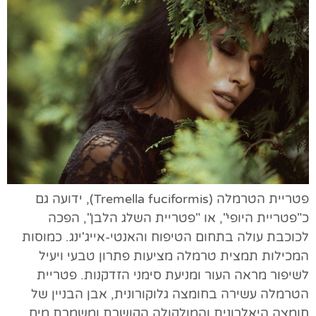
פטריית הטרמלה (Tremella fuciformis), ידועה גם
כ"פטריית היופי", או "פטריית השלג הלבן", הפכה
לכוכבת עולה בתחום הטיפוח והאנטי-אייג'ינג. כמוסות
המכילות תמצית טרמלה מציעות פתרון טבעי ויעיל
לשיפור מראה העור ומניעת סימני הזדקנות. פטריית
הטרמלה עשירה בחומצה גלוקורונית, אבן הבניין של
חומצה היאלרונית והמולקולה הקושרת ומשמרת מים