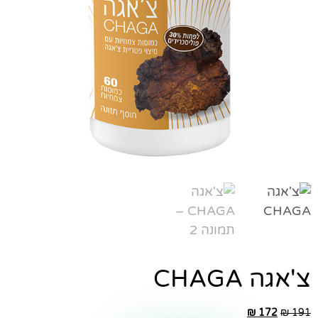
צ'אגה CHAGA
₪
172
₪
191