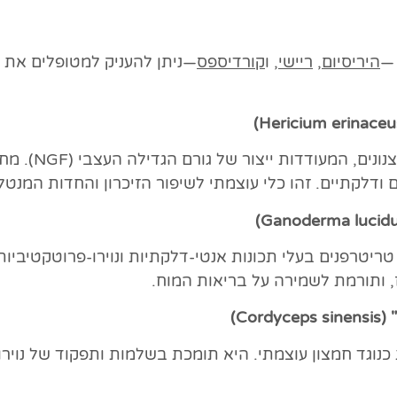
 —
היריסיום,
ריישי
, ו
קורדיספס
—ניתן להעניק למטופלים את ה
)
Hericium erinaceu
פטרייה זו מכיל
ם ודלקתיים. זהו כלי עוצמתי לשיפור הזיכרון והחדות המנטל
)
Ganoderma lucid
 טריטרפנים בעלי תכונות אנטי-דלקתיות ונוירו-פרוטקטיבי
ז, ותורמת לשמירה על בריאות המוח.
 (
Cordyceps sinensis
)
 כנוגד חמצון עוצמתי. היא תומכת בשלמות ותפקוד של נויר