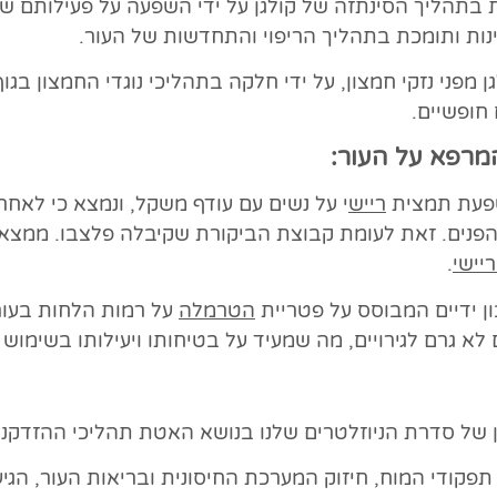
 בתהליך הסינתזה של קולגן על ידי השפעה על פעילותם ש
ינות ותומכת בתהליך הריפוי והתחדשות של העור.
 מפני נזקי חמצון, על ידי חלקה בתהליכי נוגדי החמצון בגו
חופשיים.
מרפא על העור:
רייש
י על נשים עם עודף משקל, ונמצא כי לא
פנים. זאת לעומת קבוצת הביקורת שקיבלה פלצבו. ממצא
יישי
.
הטרמלה
על רמות הלחות בעור
 גרם לגירויים, מה שמעיד על בטיחותו ויעילותו בשימוש יו
 של סדרת הניוזלטרים שלנו בנושא האטת תהליכי ההזדקנו
קודי המוח, חיזוק המערכת החיסונית ובריאות העור, הג