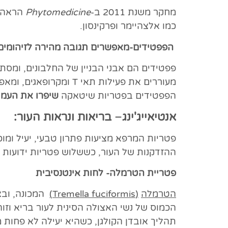
מחקר משנת 2011 ב-
Phytomedicine
הראה כ
כמו אלצהיימר ופרקינסון.
הפפטידים-מאפשרים תגובה מהירה לזיהומים
פפטידים הם אבני הבניין של החלבונים, ומס
הפפטידים בפטריות שיטאקה
שיפרו את העמידות של תאים 
אנטיאייג'ינג
–
בריאות ונראות העור:
פטריות המרפא מציעות פתרון טבעי, יעיל ומו
ההזדקנות של העור, כששלוש פטריות ידועות 
פטריית הטרמלה- לחות אינטנסיבית
הטרמלה
(Tremella fuciformis)
המכונה, ובצד
הכמוס של נשי האצולה הסינית לעור בריא וז
תהליך אובדן הקולגן, כשהיא יעילה לא פחות מ