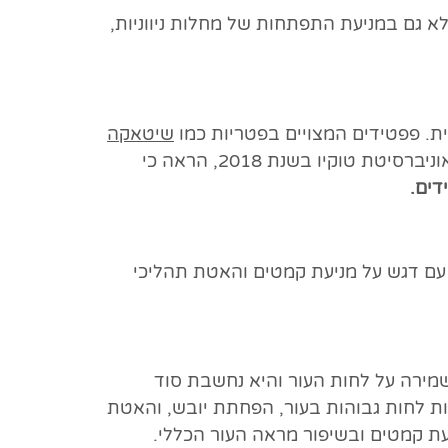
 גם במניעת התפתחות של מחלות ניווניות,
ת. פפטידים המצויים בפטריות כמו
שיטאקה
מעוררים את פעילות תאי T ומקרופאגים, ומאפשרים תגובה מהירה ויעילה יותר לזיהומים. מחקר שנערך באוניברסיטת טוקיו בשנת 2018, הראה כי
ת עם דגש על מניעת קמטים והאטת תהליכי
שמירה על לחות העור והיא נחשבת סוד
ות לחות גבוהות בעור, הפחתת יובש, והאטת
פעת קמטים ובשיפור מראה העור הכללי.