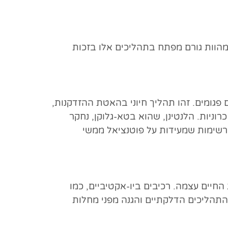
הוות גורם מפתח בתהליכים אלו בזכות
ת לנטינן, פוליסכריד שהוכח כמשפיע על הגברת תיקון DNA בתאים פגומים. זהו תהליך חיוני בהאטת ההזדקנות,
ניות. הלנטינן, שהוא בטא-גלוקן, נחקר
דה (in vitro) ובמחקרים על בעלי חיים (in vivo), עם תוצאות מרשימות שמעידות על פוטנציאל ממשי
יים עצמה. רכיבים ביו-אקטיביים, כמו
התהליכים הדלקתיים והגנה מפני מחלות