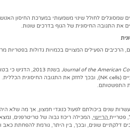
 שמסוגלים לחולל שינוי משמעותי במערכת החיסון האנושית
ים את התגובה החיסונית של הגוף בדרכים שונות.
נית
, הרכיבים הפעילים המצויים בכמויות גדולות בפטריות מר
Journal of the American Col
בשנת 2013, הדגיש
תאי דם לבנים, כגון מקרופאגים ותאי הרג טבעיים (NK cells), ובכך לחזק 
את התפשטותם.
שרות שנים ביכולתם לפעול כנוגדי חמצון, אך מה שלא היה
 פטריית
הריישי
, המכילה ריכוז גבוה של טריטרפנים, נמצ
ם דלקתיים שונים, ובכך, בין היתר, גורמת להפחתת כאב ו