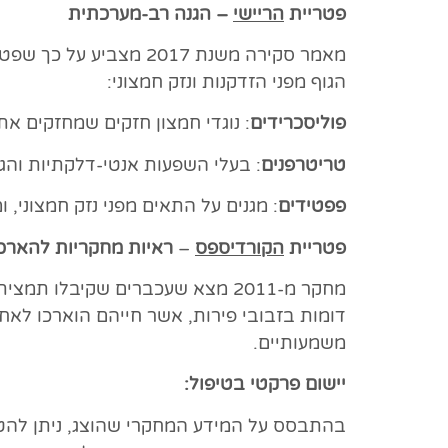
פטריית
הריישי
– הגנה רב-מערכתית
מאמר סקירה משנת 2017 מצביע על כך שפטריית
הגוף מפני הזדקנות ונזק חמצוני:
פוליסכרידים
: נוגדי חמצון חזקים שמחזקים את
טריטרפנים
: בעלי השפעות אנטי-דלקתיות והג
פפטידים
: מגנים על התאים מפני נזק חמצוני,
פטריית
הקורדיספס
–
ראיות מחקריות להארכ
מחקר מ-2011 מצא שעכברים שקיבלו תמצית
דומות בזבובי פירות, אשר חייהם הוארכו לאח
משמעותיים.
יישום פרקטי בטיפול:
בהתבסס על המידע המחקרי שהוצג, ניתן להט