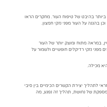
עותיות ביותר בהיבט של טיפוח העור. מחקרים הראו
 בהגנה על העור מפני נזקי חמצון.
ין, במראה מתוח ומוצק יותר של העור
 בשל יכולותיו להגן על התאים מפני נזקי רדיקלים חופשיים ולשמור על
יא מכילה.
דאז: נחושת משמשת כקו-פקטור לאנזים הנקרא ליזיל אוקסידאז (Lysyl Oxidase), שאחראי לתהליך יצירת הקשרים הכימיים בין סיבי
 מספקת של נחושת, תהליך זה נפגע, מה