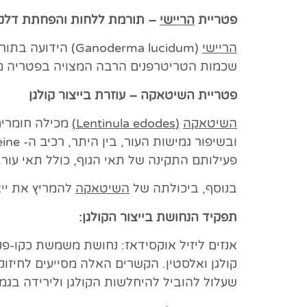
פטריית
הריישי
– תורמת ללחות והפחתת דלק
הריישי
(oderma lucidum
שכמות הטריטרפנים הרבה המצויה בפטריה מסיי
פטריית השיטאקה – עוזרת בייצור קולגן
השיטאקה
(Lentinula edodes)
מכילה חומרים 
פעילותם התקינה של תאי הגוף, כולל תאי עור.
בנוסף, ביכולתה של
השיטאקה
להמריץ את ייצ
תפקיד הנחושת בייצור הקולגן:
קולגן ואלסטין. הקשרים האלה מסייעים לחיזוק
שעלול להוביל להיחלשות הקולגן ולירידה בגמי