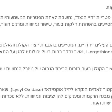
ות
Gan) הידועה בתור פטריית "חיי הנצח", נחשבת לאחת הפטריות המשמ
עים בהפחתת דלקות בעור, שיפור גמישות ומרקם העור, וכן
פעילים ייחודיים, המסייעים בהגברת ייצור הקולגן והאלסט
ובשיפור גמישות העור, בין היתר, רכיב ה- L-ergothioneine, אשר נחקר רבות
ור הקולגן בעור בזכות הריכוז הגבוה של מינרל הנחושת שה
אנזים ליזיל אוקסי
 מבנה הרקמות ומעניקים להן יציבות וגמישות. ללא נוכחות
שות העור.