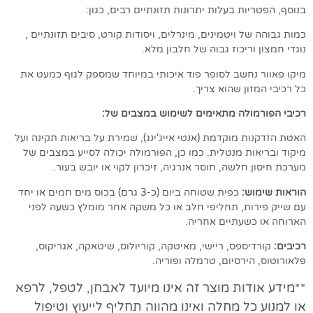
בנוסף, הפטריות בעלות יתרונות תזונתיים רבים, כגון:
כמות גבוהה של ויטמינים, מינרלים, ויסודות קורט, סיבים תזונתיים ,
נוגדי חמצון וריכוז גבוה של חלבון מלא.
מיקו פאוור נחשב לסופר פוד איכותי במיוחד שמספק לגוף כמעט את
כל רכיבי המזון שהוא צריך.
רכיבי הפורמולה מתאימים לשימוש במצבים של:
האטת הזדקנות מוקדמת (אנטי אייג'ינג), שמירת על בריאות תקינה ועל
מיקוד ובריאות מנטלית. כמו כן, הפורמולה יכולה לסייע במצבים של
מערכת חיסון חלשה, חוסר אנרגיה, זיכרון לקוי או יובש בעור.
הוראות שימוש:
כפית שטוחה ביום (כ-3 גרם) בכוס מים חמים או יחד
עם שייק פירות, תחליפי חלב או כל משקה אחר מומלץ כשעה לפני
הארוחה או כשעתיים אחריה.
רכיבים:
קורדיספס, ריישי, מאיטקה, קוריולוס, שיטאקה, אגריקוס,
פלאורוטוס, הירסיום, טרמלה ופוריה.
**מידע אודות מוצר זה אינו מיועד לאבחן, לטפל, לרפא
או למנוע כל מחלה ואינו מהווה תחליף לייעוץ וטיפול